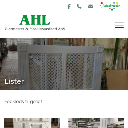
Gå
til
hovedindhold
Lister
Fodklods til gerigt