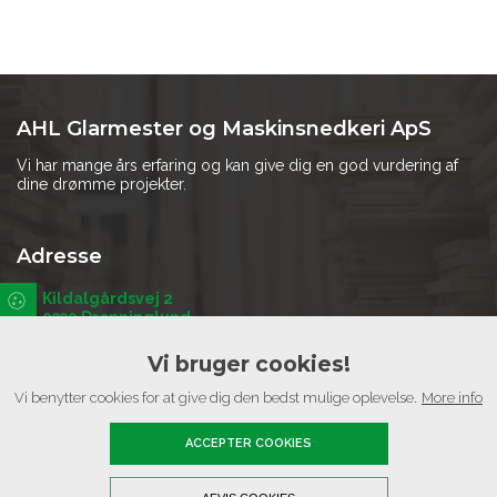
AHL Glarmester og Maskinsnedkeri ApS
Vi har mange års erfaring og kan give dig en god vurdering af
dine drømme projekter.
Adresse
Kildalgårdsvej 2
9330 Dronninglund
Vi bruger cookies!
Kontakt
Vi benytter cookies for at give dig den bedst mulige oplevelse.
More info
Telefon:
30 14 07 59
ACCEPTER COOKIES
Email:
ahlarsen@yahoo.dk
Copyright © 2026 - AHL Glarmester og Maskinsnedkeri ApS
, CVR