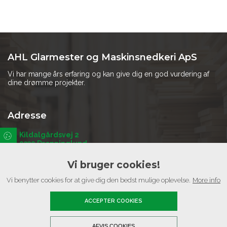
AHL Glarmester og Maskinsnedkeri ApS
Vi har mange års erfaring og kan give dig en god vurdering af
dine drømme projekter.
Adresse
Kildalgårdsvej 2
9330 Dronninglund
Vi bruger cookies!
Kontakt
Vi benytter cookies for at give dig den bedst mulige oplevelse.
More info
Telefon:
30 14 07 59
ACCEPTER COOKIES
Email:
ahlarsen@yahoo.dk
Copyright © 2026 - AHL Glarmester og Maskinsnedkeri ApS
, CVR
AFVIS COOKIES